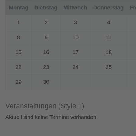
Mo
ntag
Di
enstag
Mi
ttwoch
Do
nnerstag
Fr
1
2
3
4
8
9
10
11
15
16
17
18
22
23
24
25
29
30
Veranstaltungen (Style 1)
Aktuell sind keine Termine vorhanden.