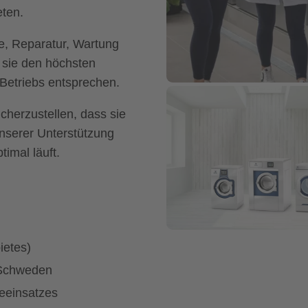
eten.
e, Reparatur, Wartung
 sie den höchsten
Betriebs entsprechen.
cherzustellen, dass sie
unserer Unterstützung
imal läuft.
ietes)
n Schweden
ceeinsatzes