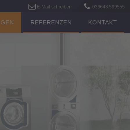
E-Mail schreiben
036643 599555
NGEN
REFERENZEN
KONTAKT