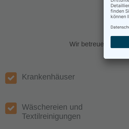
Wir betreuen Kunde
Krankenhäuser
Wäschereien und
Textilreinigungen