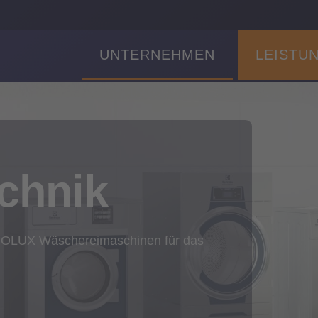
UNTERNEHMEN
LEISTU
chnik
ROLUX Wäschereimaschinen für das